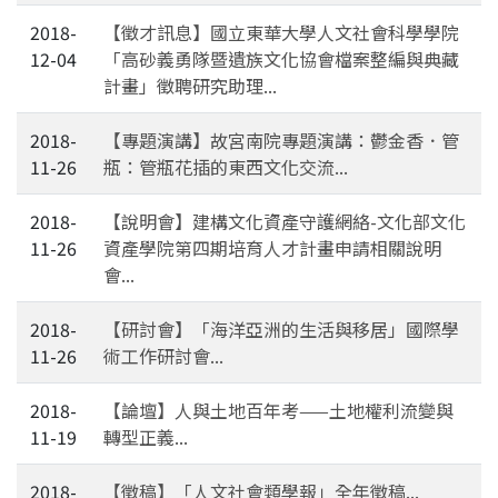
2018-
【徵才訊息】國立東華大學人文社會科學學院
12-04
「高砂義勇隊暨遺族文化協會檔案整編與典藏
計畫」徵聘研究助理...
2018-
【專題演講】故宮南院專題演講：鬱金香．管
11-26
瓶：管瓶花插的東西文化交流...
2018-
【說明會】建構文化資產守護網絡-文化部文化
11-26
資產學院第四期培育人才計畫申請相關說明
會...
2018-
【研討會】「海洋亞洲的生活與移居」國際學
11-26
術工作研討會...
2018-
【論壇】人與土地百年考——土地權利流變與
11-19
轉型正義...
2018-
【徵稿】「人文社會類學報」全年徵稿...