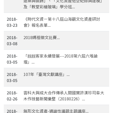
建築與裝飾」、「文化資產低空紀錄與建模」
及「教堂彩繪玻璃」學分班...
2018-
《時代文資－第十八屆山海觀文化資產研討
03-23
會》報名表單...
2018-
2018媽祖徵文比賽...
03-08
2018-
「靓靓客家永續發展---2018第六屆六堆論
03-05
壇」...
2018-
107年「臺灣文獻講座」...
03-05
2018-
雲科大與成大合作傳承人間國寶許漢珍司阜大
02-26
木作技藝新聞彙整（20180226）...
2018-
無形文化資產-通論性議題主題講座...