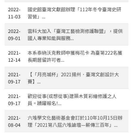
2022-
國史館臺灣文獻館辦理「112年冬令臺灣史研
11-03
習營」...
2022-
雲科大加入「臺灣工藝檢測修護聯盟」，提供
09-01
國人專業知能與服務...
2021-
本系泰納沃克教師申獲梅花卡 為臺第222名獲
12-14
長期居留許可者...
2021-
【「月亮城杯」2021揚州．臺灣文創設計大
09-17
賽】...
2021-
歡迎從事(或想從事)建築木質彩繪修護之人
09-17
員。踴躍報名!...
2021-
六堆學文化藝術基金會訂於110年10月15日辦
08-04
理「2021第八屆六堆論壇—薪傳三百年」...