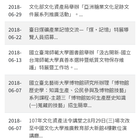
2018-
文化部文化資產局舉辦「亞洲糖業文化足跡文
06-29
件展系列推廣活動」。...
2018-
臺日煤礦產業記憶交流—「煤・記憶」特展導
06-22
覽人員招募...
2018-
國立臺灣師範大學圖書館舉辦「汲古開新-國立
06-13
台灣師範大學真善本選粹暨紙質文物保存維
護」特展暨工作坊。...
2018-
國立臺北藝術大學博物館研究所辦理「博物館
06-07
歷史學：知識生產、公民參與及博物館技藝」
系列課程-主題三「博物館如何生產歷史知識
(一)蒐藏的技藝」招生簡章...
2018-
107年文化資產法令講堂之8月29日(三)場次改
06-07
至中國文化大學推廣教育部大新館4樓數位演
講廳...