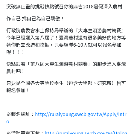
突破無止盡的挑戰
快點號召你的麻吉
2018暑假深入農村
作自己 找自己
為自己驕傲！
行政院農委會水土保持局舉辦的『大專生洄游農村競賽』
今年已經邁入第八屆了！臺灣農村還有很多美好的地方等
著你們去改造和挖掘，只要組隊6-10人就可以報名參加
喔！！！
快點跟著「第八屆大專生洄游農村競賽」的腳步進入臺灣
農村吧！
只要是全國各大專院校學生（包含大學部、研究所）皆可
報名參加！
※報名網址：
http://ruralyoung.swcb.gov.tw/Apply/Intr
o
※活動簡章下載：
http://ruralyoung.swcb.gov.tw/Uploa