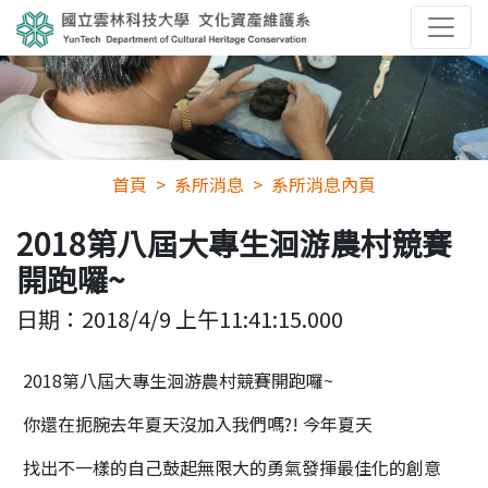
首頁
系所消息
系所消息內頁
2018第八屆大專生洄游農村競賽
開跑囉~
日期：
2018/4/9 上午11:41:15.000
2018第八屆大專生洄游農村競賽開跑囉~
你還在扼腕去年夏天沒加入我們嗎?!
今年夏天
找出不一樣的自己
鼓起無限大的勇氣
發揮最佳化的創意