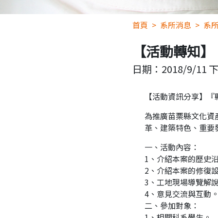
首頁
系所消息
系
【活動轉知】
日期：
2018/9/11 下
【活動資訊分享】
『
為推廣苗栗縣文化資
革、建築特色、重要
一、活動內容：
1、介紹本案的歷史
2、介紹本案的修復
3、工地現場導覽解
4、意見交流與互動
二、參加對象：
1、相關科系學生。