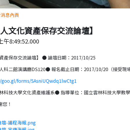
所消息內頁
太華人文化資產保存交流論壇】
上午8:49:52.000
化資產保存交流論壇】
● 論壇日期：2017/10/25
人科二館演講廳DS120
● 報名截止日期：2017/10/20（接受
//goo.gl/forms/5AsniUQwdq1lwCtg1
雲林科技大學文化資產維護系
● 指導單位：國立雲林科技大學教
謝您！
壇-議程海報.png
壇-宣傳海報.jpg