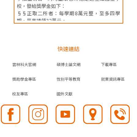
校，發給獎學金如下：
§§正取二所者：每學期8萬元整，至多四學
期，最高請領32萬元。
§§正取一所者：每學期5萬元整，至多四學
期，最高請領20萬元。
※本校畢業生以甄試入學或入學招生正取本校碩
快速連結
士班、博士班，於報名時之歷年學業成績名次符
合下列標準者：
雲林科大官網
碩博士論文網
下載專區
1. 錄取榜首者，歷年學業成績名次列該班前百分
之十以內者，發給第三類獎學金(每學期5萬元
獎助學金專區
性別平等教育
就業資訊專區
整，至多四學期，最高請領20萬元)。
2. 歷年學業成績名次列該班前百分之十以內者，
校友專區
國外文獻
發給第四類獎學金(每學期3萬元整，最高請領12
萬元)。
3. 歷年學業成績名次列該班前百分之二十以內
者，發給第五類獎學金(每學期2萬元整，最高請
領8萬元)。
4. 各所預研生且經該所正取者發給第六類獎學金