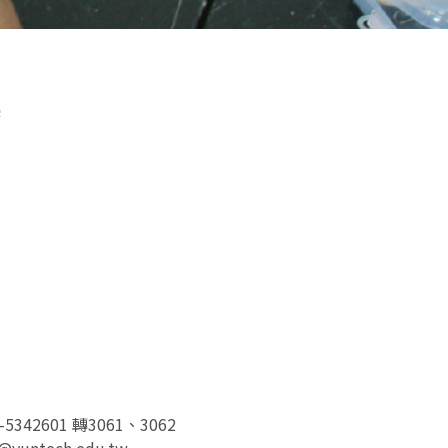
5342601 轉3061、3062
ntech.edu.tw