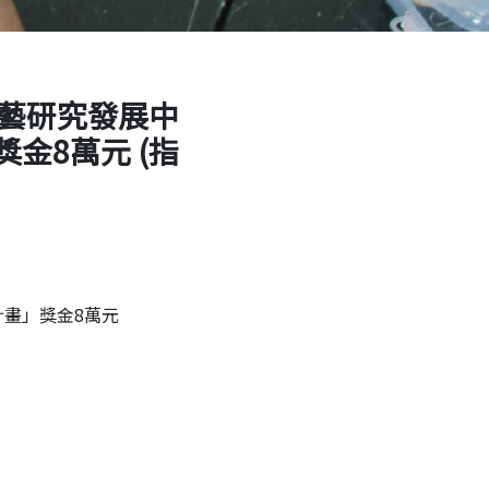
工藝研究發展中
金8萬元 (指
計畫」獎金8萬元