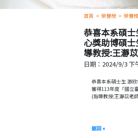
首頁
榮譽榜
榮譽
恭喜本系碩士
心獎助博碩士
導教授:王瀞苡
日期：
2024/9/3 下午
恭喜本系碩士生 游欣
獲得113年度「國
(指導教授:王瀞苡老師
返回 «