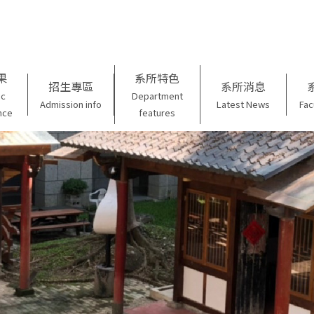
果
系所特色
招生專區
系所消息
ic
Department
Admission info
Latest News
Fac
nce
features