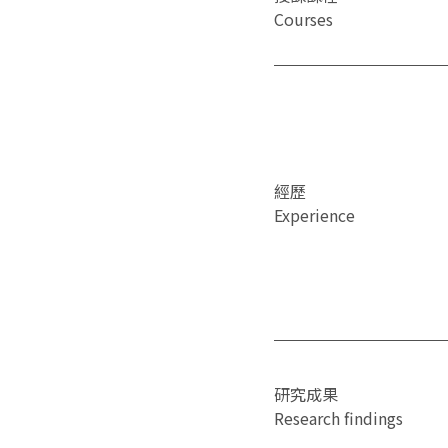
Courses
經歷
Experience
研究成果
Research findings