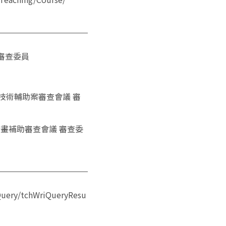
審查委員
存技術輔助案審查會議 審
畫補助審查會議 審查委
Query/tchWriQueryResu