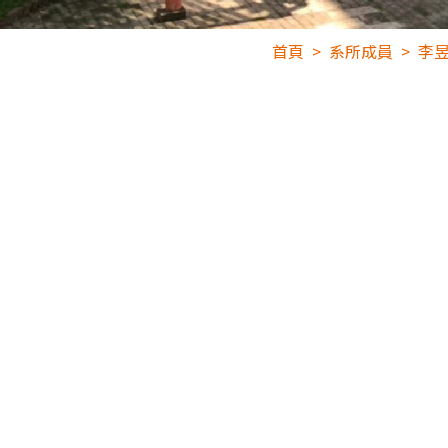
首頁
系所成員
李