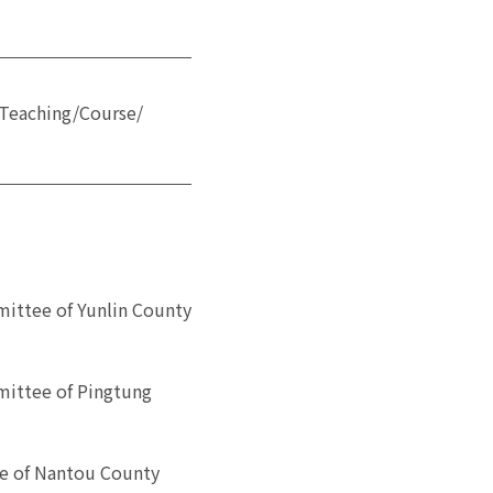
Teaching/Course/
ittee of Yunlin County
mittee of Pingtung
e of Nantou County