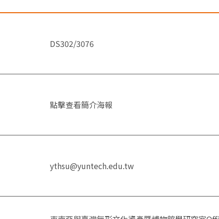
DS302/3076
點擊查看簡介海報
ythsu@yuntech.edu.tw
東南亞與臺灣無形文化資產暨博物館學研究室Office for