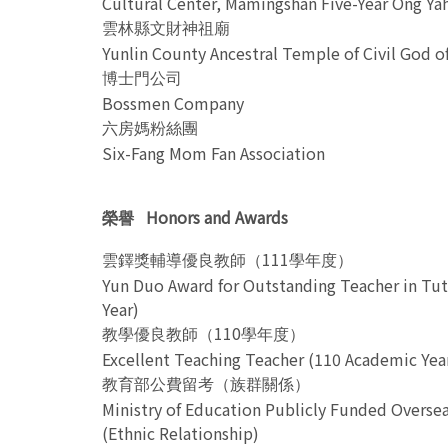
Cultural Center, Mamingshan Five-Year Ong Y
雲林縣文財神祖廟
Yunlin County Ancestral Temple of Civil God o
博士門公司
Bossmen Company
六房媽粉絲團
Six-Fang Mom Fan Association
Honors and Awards
榮譽
111
雲鐸獎輔導優良教師（
學年度）
Yun Duo Award for Outstanding Teacher in Tu
Year)
110
教學優良教師（
學年度）
Excellent Teaching Teacher (110 Academic Yea
教育部公費留考（族群關係）
Ministry of Education Publicly Funded Overse
(Ethnic Relationship)