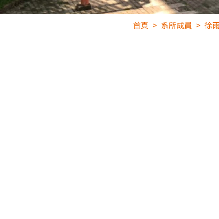
首頁
系所成員
徐