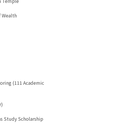
ah Temple
f Wealth
toring (111 Academic
r)
as Study Scholarship