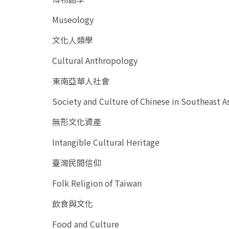
Museology
文化人類學
Cultural Anthropology
東南亞華人社會
Society and Culture of Chinese in Southeast A
無形文化資產
Intangible Cultural Heritage
臺灣民間信仰
Folk Religion of Taiwan
飲食與文化
Food and Culture