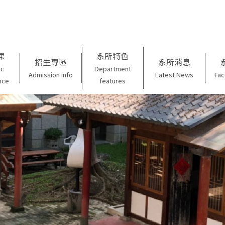
果
系所特色
招生專區
系所消息
ic
Department
Admission info
Latest News
Fac
nce
features