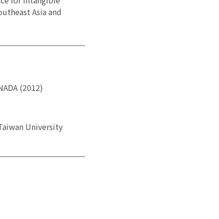
outheast Asia and
ANADA (2012)
Taiwan University