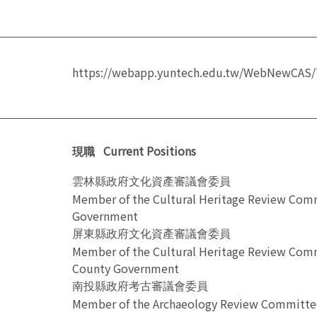
https://webapp.yuntech.edu.tw/WebNewCAS/
Current Positions
現職
雲林縣政府文化資產審議會委員
Member of the Cultural Heritage Review Comm
Government
屏東縣政府文化資產審議會委員
Member of the Cultural Heritage Review Com
County Government
南投縣政府考古審議會委員
Member of the Archaeology Review Committe