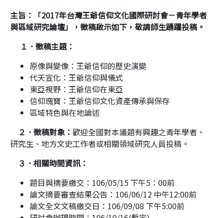
主旨：「2017年台灣王爺信仰文化國際研討會－青年學者
與區域研究論壇」，徵稿啟示如下，敬請師生踴躍投稿。
１．徵稿主題：
原像與變像：王爺信仰的歷史演變
代天宣化：王爺信仰與儀式
東亞視野：王爺信仰在東亞
信仰瑰寶：王爺信仰文化資產傳承與保存
區域特色與在地論述
２．徵稿對象：
歡迎全國對本議題有興趣之青年學者、
研究生、地方文史工作者或相關領域研究人員投稿。
３．相關時間資訊：
題目與摘要繳交：106/05/15 下午5：00前
論文摘要審查結果公告：106/06/12 中午12:00前
論文全文文稿繳交日：106/09/08 下午5:00前
研討會辦理時間：106/10/16(暫定)