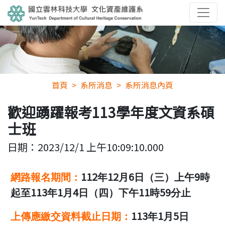
首頁
系所消息
系所消息內頁
歡迎踴躍報考113學年度文資系碩
士班
日期：
2023/12/1 上午10:09:10.000
112
12
6
9
網路報名期
間
：
年
月
日（三）上午
時
113
1
4
11
59
起至
年
月
日（四）下午
時
分止
113
1
5
上傳應繳交資料截止日期：
年
月
日