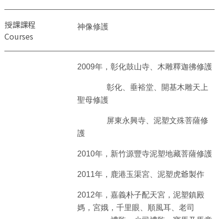
授課課程
神像修護
Courses
2009年，彰化鼓山寺、木雕釋迦彿修護
彰化、垂裕堂、開基木雕天上
聖母修護
屏東永興寺、泥塑文殊菩薩修
護
2010年，新竹源豐寺泥塑地藏菩薩修護
2011年，鹿港玉渠宮、泥塑虎爺製作
2012年，嘉義朴子配天宮，泥塑鎮殿
媽，宮娥，千里眼、順風耳、老司