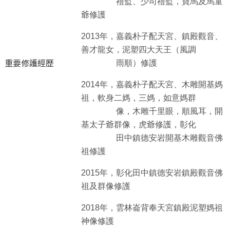
禮監、少司禮監，寶馬及馬童
爺修護
2013年，嘉義朴子配天宮、鎮殿觀音、
善才龍女，泥塑四大天王（風調
重要修護經歷
雨順）修護
2014年，嘉義朴子配天宮、木雕開基媽
祖，軟身二媽，三媽，如意媽群
像，木雕千里眼，順風耳，開
基太子爺群像，虎爺修護，彰化
田中鎮德安岩開基木雕觀音佛
祖修護
2015年，彰化田中鎮德安岩鎮殿觀音佛
祖及群像修護
2018年，雲林崙背奉天宮鎮殿泥塑媽祖
神像修護