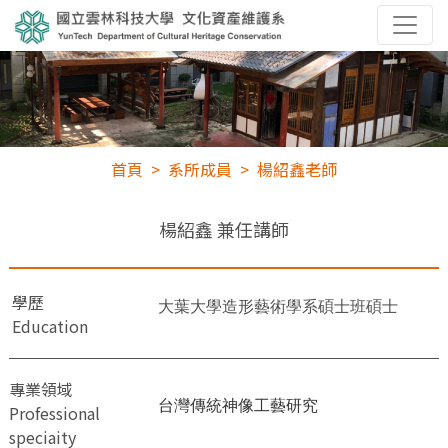
首頁
系所成員
楊紹鑫老師
楊紹鑫
兼任講師
學歷
大葉大學造形藝術學系碩士班碩士
Education
專業領域
台灣傳統神像工藝研究
Professional
speciaity